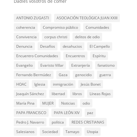
Dadles vosotros de comer
ANTONIO ZUGASTI
ASOCIACIÓN TEOLÓGICA JUAN XXIII
coherencia
Compromiso público
Comunidades
Convivencia
corpus christi
delitos de odio
Denuncia
Desafíos
desahucios
El Campello
Encuentro Comunidades
Encuentros
Espíritu
Evangelio
Evaristo Villar
Extranjería
fanatismo
Fernando Bermúdez
Gaza
genocidio
guerra
HOAC
Iglesia
inmigración
Jesús Bonet
Joaquín Sánchez
libertad
libros
Líneas Rojas
María Pina
MUJER
Noticias
odio
PAPA FRANCISCO
PAPA LEÓN XIV
paz
Pedro J. Navarro
política
REDES CRISTIANAS
Salesianos
Sociedad
Tamayo
Utopia