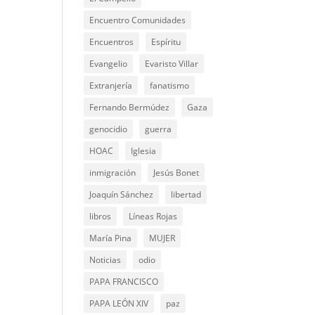
Encuentro Comunidades
Encuentros
Espíritu
Evangelio
Evaristo Villar
Extranjería
fanatismo
Fernando Bermúdez
Gaza
genocidio
guerra
HOAC
Iglesia
inmigración
Jesús Bonet
Joaquín Sánchez
libertad
libros
Líneas Rojas
María Pina
MUJER
Noticias
odio
PAPA FRANCISCO
PAPA LEÓN XIV
paz