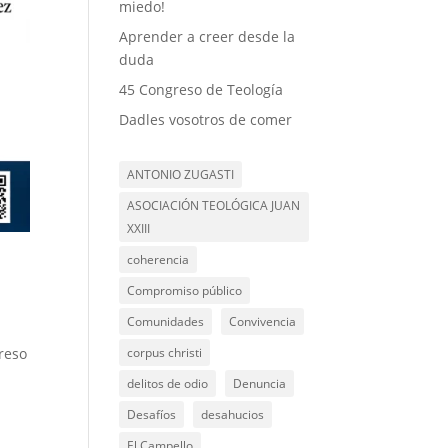
miedo!
Aprender a creer desde la
duda
45 Congreso de Teología
Dadles vosotros de comer
ANTONIO ZUGASTI
ASOCIACIÓN TEOLÓGICA JUAN
XXIII
coherencia
Compromiso público
Comunidades
Convivencia
corpus christi
greso
l
delitos de odio
Denuncia
Desafíos
desahucios
El Campello