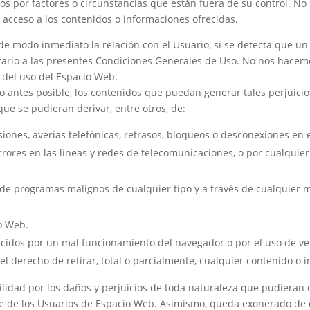
os por factores o circunstancias que están fuera de su control. N
acceso a los contenidos o informaciones ofrecidas.
r de modo inmediato la relación con el Usuario, si se detecta que u
ntrario a las presentes Condiciones Generales de Uso. No nos hacem
 del uso del Espacio Web.
 antes posible, los contenidos que puedan generar tales perjuicios
ue se pudieran derivar, entre otros, de:
misiones, averías telefónicas, retrasos, bloqueos o desconexiones en
rrores en las líneas y redes de telecomunicaciones, o por cualquier
 de programas malignos de cualquier tipo y a través de cualquier 
o Web.
cidos por un mal funcionamiento del navegador o por el uso de ve
 derecho de retirar, total o parcialmente, cualquier contenido o 
dad por los daños y perjuicios de toda naturaleza que pudieran de
arte de los Usuarios de Espacio Web. Asimismo, queda exonerado de