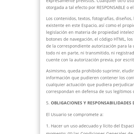
expresamente previstos. Cualquier otro uso
otorgada a tal efecto por RESPONSABLE o el 
Los contenidos, textos, fotografías, diseños
existente en este Espacio, así como el prop
legislación en materia de propiedad intelec
botones de navegación, el código HTML, los 
de la correspondiente autorización para la
todo ni en parte, ni transmitido, ni regis
cuente con la autorización previa, por escrit
Asimismo, queda prohibido suprimir, eludir
información que pudieren contener los cont
cualquier actuación que pudiera perjudicar
correspondan en defensa de sus legítimos d
OBLIGACIONES Y RESPONSABILIDADES 
El Usuario se compromete a:
Hacer un uso adecuado y lícito del Espaci
momento; (II) las Condiciones Generales de 