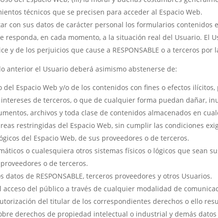
mientos técnicos que se precisen para acceder al Espacio Web.
tar con sus datos de carácter personal los formularios contenidos
responda, en cada momento, a la situación real del Usuario. El Us
ice y de los perjuicios que cause a RESPONSABLE o a terceros por la
ado anterior el Usuario deberá asimismo abstenerse de:
del Espacio Web y/o de los contenidos con fines o efectos ilícitos
 intereses de terceros, o que de cualquier forma puedan dañar, inut
ocumentos, archivos y toda clase de contenidos almacenados en cua
reas restringidas del Espacio Web, sin cumplir las condiciones exi
lógicos del Espacio Web, de sus proveedores o de terceros.
ormáticos o cualesquiera otros sistemas físicos o lógicos que sean 
 proveedores o de terceros.
 los datos de RESPONSABLE, terceros proveedores y otros Usuarios.
 el acceso del público a través de cualquier modalidad de comunicac
torización del titular de los correspondientes derechos o ello res
obre derechos de propiedad intelectual o industrial y demás datos 