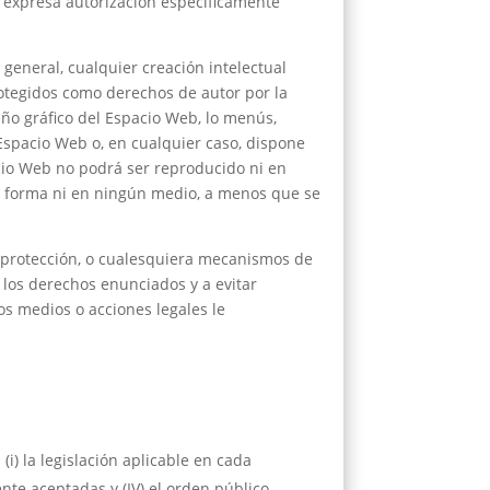
y expresa autorización específicamente
 general, cualquier creación intelectual
rotegidos como derechos de autor por la
eño gráfico del Espacio Web, lo menús,
 Espacio Web o, en cualquier caso, dispone
acio Web no podrá ser reproducido ni en
na forma ni en ningún medio, a menos que se
e protección, o cualesquiera mecanismos de
los derechos enunciados y a evitar
s medios o acciones legales le
i) la legislación aplicable en cada
te aceptadas y (IV) el orden público.