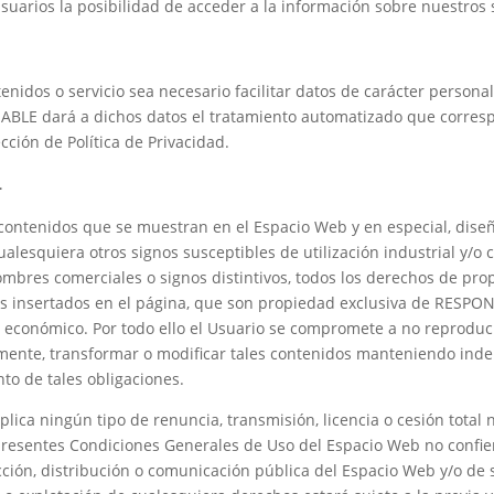
Usuarios la posibilidad de acceder a la información sobre nuestros s
idos o servicio sea necesario facilitar datos de carácter personal
SABLE dará a dichos datos el tratamiento automatizado que corres
cción de Política de Privacidad.
L
contenidos que se muestran en el Espacio Web y en especial, diseño
alesquiera otros signos susceptibles de utilización industrial y/o
mbres comerciales o signos distintivos, todos los derechos de propi
s insertados en el página, que son propiedad exclusiva de RESPON
co económico. Por todo ello el Usuario se compromete a no reproducir
amente, transformar o modificar tales contenidos manteniendo i
to de tales obligaciones.
lica ningún tipo de renuncia, transmisión, licencia o cesión total 
presentes Condiciones Generales de Uso del Espacio Web no confie
ducción, distribución o comunicación pública del Espacio Web y/o de 