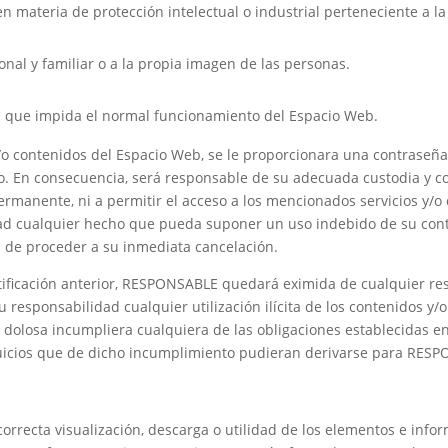
en materia de protección intelectual o industrial perteneciente a l
sonal y familiar o a la propia imagen de las personas.
ma que impida el normal funcionamiento del Espacio Web.
y/o contenidos del Espacio Web, se le proporcionara una contraseña,
. En consecuencia, será responsable de su adecuada custodia y c
ermanente, ni a permitir el acceso a los mencionados servicios y/o
edad cualquier hecho que pueda suponer un uso indebido de su contr
in de proceder a su inmediata cancelación.
tificación anterior, RESPONSABLE quedará eximida de cualquier re
 responsabilidad cualquier utilización ilícita de los contenidos y/
o dolosa incumpliera cualquiera de las obligaciones establecidas 
juicios que de dicho incumplimiento pudieran derivarse para RES
 correcta visualización, descarga o utilidad de los elementos e in