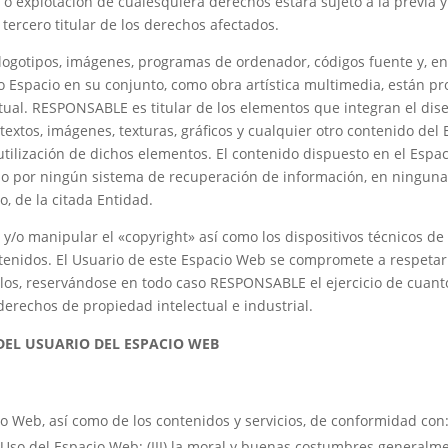
 o explotación de cualesquiera derechos estará sujeto a la previa 
tercero titular de los derechos afectados.
, logotipos, imágenes, programas de ordenador, códigos fuente y, en
io Espacio en su conjunto, como obra artística multimedia, están p
tual. RESPONSABLE es titular de los elementos que integran el dis
textos, imágenes, texturas, gráficos y cualquier otro contenido del
 utilización de dichos elementos. El contenido dispuesto en el Esp
trado por ningún sistema de recuperación de información, en ningu
o, de la citada Entidad.
 y/o manipular el «copyright» así como los dispositivos técnicos d
enidos. El Usuario de este Espacio Web se compromete a respetar 
los, reservándose en todo caso RESPONSABLE el ejercicio de cuanto
erechos de propiedad intelectual e industrial.
DEL USUARIO DEL ESPACIO WEB
o Web, así como de los contenidos y servicios, de conformidad con: (
Uso del Espacio Web; (III) la moral y buenas costumbres generalmen