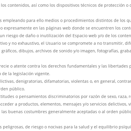
os contenidos, así como los dispositivos técnicos de protección 
s empleando para ello medios o procedimientos distintos de los qu
ado expresamente en las páginas web donde se encuentren los cont
n riesgo de daño o inutilización del Espacio web y/o de los conten
ativo y no exhaustivo, el Usuario se compromete a no transmitir, di
gráficos, dibujos, archivos de sonido y/o imagen, fotografías, graba
recie o atente contra los derechos fundamentales y las libertades 
 de la legislación vigente.
ctivas, denigratorias, difamatorias, violentas o, en general, contrari
rden público.
ctitudes o pensamientos discriminatorios por razón de sexo, raza, re
cceder a productos, elementos, mensajes y/o servicios delictivos, v
 y a las buenas costumbres generalmente aceptadas o al orden públ
s peligrosas, de riesgo o nocivas para la salud y el equilibrio psíqu