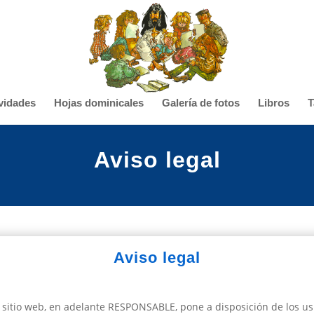
vidades
Hojas dominicales
Galería de fotos
Libros
T
Aviso legal
Aviso legal
sitio web, en adelante RESPONSABLE, pone a disposición de los us