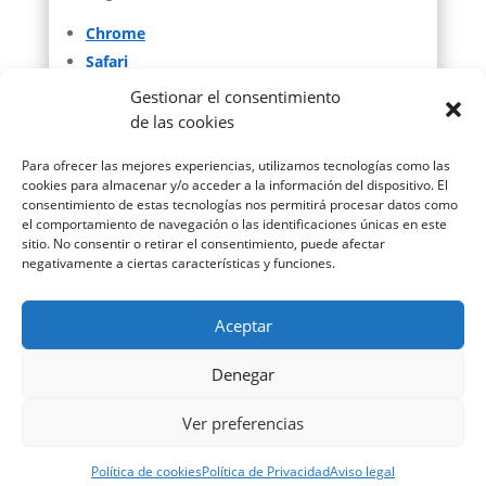
Chrome
Safari
Firefox
Gestionar el consentimiento
Brave
de las cookies
Internet Explorer/Edge
Para ofrecer las mejores experiencias, utilizamos tecnologías como las
cookies para almacenar y/o acceder a la información del dispositivo. El
Esta información puede ser modificada sin
consentimiento de estas tecnologías nos permitirá procesar datos como
previo aviso.
el comportamiento de navegación o las identificaciones únicas en este
sitio. No consentir o retirar el consentimiento, puede afectar
negativamente a ciertas características y funciones.
Aceptar
Denegar
Copyright 2026 comunidadescristianasdebase-
murcia.es | Todos los derechos reservados –
Legal
–
Ver preferencias
Cookies
–
Privacidad
Política de cookies
Política de Privacidad
Aviso legal