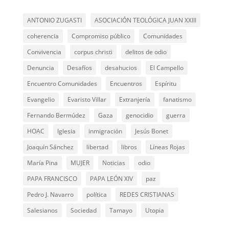
ANTONIO ZUGASTI
ASOCIACIÓN TEOLÓGICA JUAN XXIII
coherencia
Compromiso público
Comunidades
Convivencia
corpus christi
delitos de odio
Denuncia
Desafíos
desahucios
El Campello
Encuentro Comunidades
Encuentros
Espíritu
Evangelio
Evaristo Villar
Extranjería
fanatismo
Fernando Bermúdez
Gaza
genocidio
guerra
HOAC
Iglesia
inmigración
Jesús Bonet
Joaquín Sánchez
libertad
libros
Líneas Rojas
María Pina
MUJER
Noticias
odio
PAPA FRANCISCO
PAPA LEÓN XIV
paz
Pedro J. Navarro
política
REDES CRISTIANAS
Salesianos
Sociedad
Tamayo
Utopia