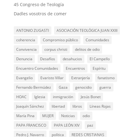
45 Congreso de Teología
Dadles vosotros de comer
ANTONIO ZUGASTI
ASOCIACIÓN TEOLÓGICA JUAN XXIII
coherencia
Compromiso público
Comunidades
Convivencia
corpus christi
delitos de odio
Denuncia
Desafíos
desahucios
El Campello
Encuentro Comunidades
Encuentros
Espíritu
Evangelio
Evaristo Villar
Extranjería
fanatismo
Fernando Bermúdez
Gaza
genocidio
guerra
HOAC
Iglesia
inmigración
Jesús Bonet
Joaquín Sánchez
libertad
libros
Líneas Rojas
María Pina
MUJER
Noticias
odio
PAPA FRANCISCO
PAPA LEÓN XIV
paz
Pedro J. Navarro
política
REDES CRISTIANAS