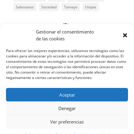
Salesianos
Sociedad
Tamayo
Utopia
Gestionar el consentimiento
de las cookies
Para ofrecer las mejores experiencias, utilizamos tecnologías como las
cookies para almacenar y/o acceder a la información del dispositivo. El
consentimiento de estas tecnologías nos permitirá procesar datos como
el comportamiento de navegación o las identificaciones únicas en este
sitio. No consentir o retirar el consentimiento, puede afectar
negativamente a ciertas características y funciones.
Aceptar
Denegar
Copyright 2026 comunidadescristianasdebase-
murcia.es | Todos los derechos reservados –
Legal
–
Ver preferencias
Cookies
–
Privacidad