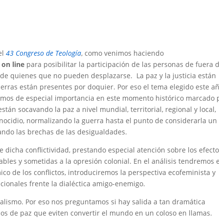
el
43
Congreso
de Teología
, como venimos haciendo
s
on line
para posibilitar la participación de las personas de fuera 
de quienes que no pueden desplazarse. La paz y la justicia están
rras están presentes por doquier. Por eso el tema elegido este a
amos de especial importancia en este momento histórico marcado 
tán socavando la paz a nivel mundial, territorial, regional y local,
ocidio, normalizando la guerra hasta el punto de considerarla un
ando las brechas de las desigualdades.
 dicha conflictividad, prestando especial atención sobre los efect
bles y sometidas a la opresión colonial. En el análisis tendremos 
mico de los conflictos, introduciremos la perspectiva ecofeminista y
acionales frente la dialéctica amigo-enemigo.
talismo. Por eso nos preguntamos si hay salida a tan dramática
s de paz que eviten convertir el mundo en un coloso en llamas.