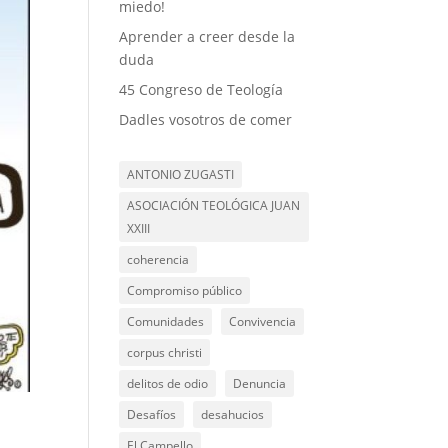
miedo!
Aprender a creer desde la
duda
45 Congreso de Teología
Dadles vosotros de comer
ANTONIO ZUGASTI
ASOCIACIÓN TEOLÓGICA JUAN
XXIII
coherencia
Compromiso público
Comunidades
Convivencia
corpus christi
delitos de odio
Denuncia
Desafíos
desahucios
El Campello