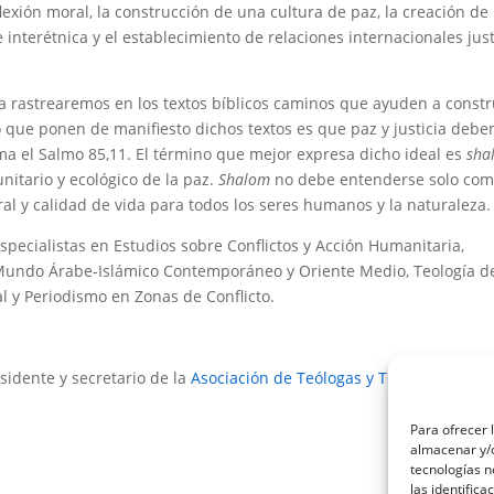
flexión moral, la construcción de una cultura de paz, la creación de
e interétnica y el establecimiento de relaciones internacionales jus
na rastrearemos en los textos bíblicos caminos que ayuden a constr
Lo que ponen de manifiesto dichos textos es que paz y justicia deben
irma el Salmo 85,11. El término que mejor expresa dicho ideal es
sha
unitario y ecológico de la paz.
Shalom
no debe entenderse solo co
al y calidad de vida para todos los seres humanos y la naturaleza.
especialistas en Estudios sobre Conflictos y Acción Humanitaria,
l Mundo Árabe-Islámico Contemporáneo y Oriente Medio, Teología de
al y Periodismo en Zonas de Conflicto.
sidente y secretario de la
Asociación de Teólogas y Teólogos Juan X
Para ofrecer 
almacenar y/o
tecnologías 
las identifica