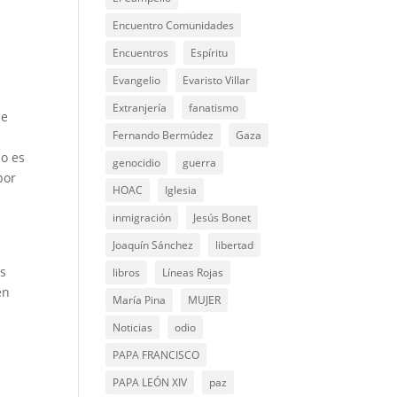
Encuentro Comunidades
Encuentros
Espíritu
Evangelio
Evaristo Villar
Extranjería
fanatismo
de
Fernando Bermúdez
Gaza
ño es
genocidio
guerra
por
HOAC
Iglesia
inmigración
Jesús Bonet
Joaquín Sánchez
libertad
os
libros
Líneas Rojas
en
María Pina
MUJER
Noticias
odio
PAPA FRANCISCO
PAPA LEÓN XIV
paz