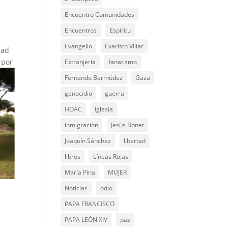
Encuentro Comunidades
Encuentros
Espíritu
Evangelio
Evaristo Villar
dad
 por
Extranjería
fanatismo
Fernando Bermúdez
Gaza
genocidio
guerra
HOAC
Iglesia
inmigración
Jesús Bonet
Joaquín Sánchez
libertad
libros
Líneas Rojas
María Pina
MUJER
Noticias
odio
PAPA FRANCISCO
PAPA LEÓN XIV
paz