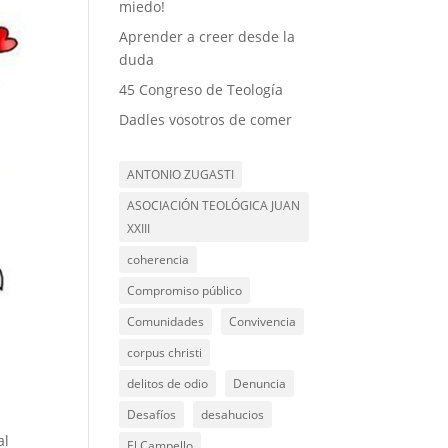
miedo!
Aprender a creer desde la
duda
45 Congreso de Teología
Dadles vosotros de comer
ANTONIO ZUGASTI
ASOCIACIÓN TEOLÓGICA JUAN
XXIII
coherencia
Compromiso público
Comunidades
Convivencia
corpus christi
delitos de odio
Denuncia
Desafíos
desahucios
al
El Campello