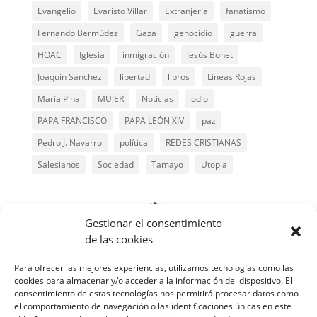
Evangelio
Evaristo Villar
Extranjería
fanatismo
Fernando Bermúdez
Gaza
genocidio
guerra
HOAC
Iglesia
inmigración
Jesús Bonet
Joaquín Sánchez
libertad
libros
Líneas Rojas
María Pina
MUJER
Noticias
odio
PAPA FRANCISCO
PAPA LEÓN XIV
paz
Pedro J. Navarro
política
REDES CRISTIANAS
Salesianos
Sociedad
Tamayo
Utopia
Gestionar el consentimiento
de las cookies
Para ofrecer las mejores experiencias, utilizamos tecnologías como las
cookies para almacenar y/o acceder a la información del dispositivo. El
consentimiento de estas tecnologías nos permitirá procesar datos como
el comportamiento de navegación o las identificaciones únicas en este