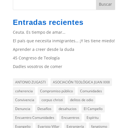
Buscar
Entradas recientes
Ceuta. Es tiempo de amar…
El país que necesita inmigrantes… ¡Y les tiene miedo!
Aprender a creer desde la duda
45 Congreso de Teología
Dadles vosotros de comer
ANTONIO ZUGASTI
ASOCIACIÓN TEOLÓGICA JUAN XXIII
coherencia
Compromiso público
Comunidades
Convivencia
corpus christi
delitos de odio
Denuncia
Desafíos
desahucios
El Campello
Encuentro Comunidades
Encuentros
Espíritu
Evangelio
Evaristo Villar
Extranjería
fanatismo