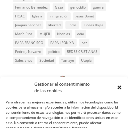
Fernando Bermúdez
Gaza
genocidio
guerra
HOAC
Iglesia
inmigración
Jesús Bonet
Joaquín Sánchez
libertad
libros
Líneas Rojas
María Pina
MUJER
Noticias
odio
PAPA FRANCISCO
PAPA LEÓN XIV
paz
Pedro J. Navarro
política
REDES CRISTIANAS
Salesianos
Sociedad
Tamayo
Utopia
Gestionar el consentimiento
de las cookies
Para ofrecer las mejores experiencias, utilizamos tecnologías como las
cookies para almacenar y/o acceder a la información del dispositivo. El
consentimiento de estas tecnologías nos permitirá procesar datos como
el comportamiento de navegación o las identificaciones únicas en este
sitio. No consentir o retirar el consentimiento, puede afectar
negativamente a ciertas características y funciones.