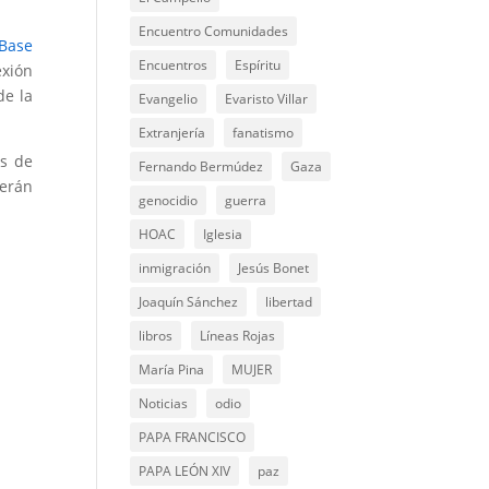
Encuentro Comunidades
 Base
Encuentros
Espíritu
exión
de la
Evangelio
Evaristo Villar
Extranjería
fanatismo
os de
Fernando Bermúdez
Gaza
erán
genocidio
guerra
HOAC
Iglesia
inmigración
Jesús Bonet
Joaquín Sánchez
libertad
libros
Líneas Rojas
María Pina
MUJER
Noticias
odio
PAPA FRANCISCO
PAPA LEÓN XIV
paz