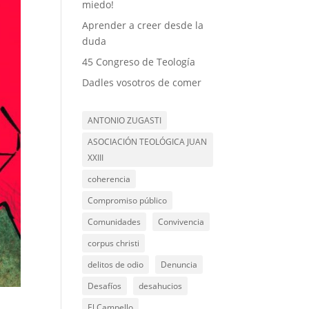
miedo!
Aprender a creer desde la
duda
45 Congreso de Teología
Dadles vosotros de comer
ANTONIO ZUGASTI
ASOCIACIÓN TEOLÓGICA JUAN
XXIII
coherencia
Compromiso público
Comunidades
Convivencia
corpus christi
delitos de odio
Denuncia
Desafíos
desahucios
El Campello