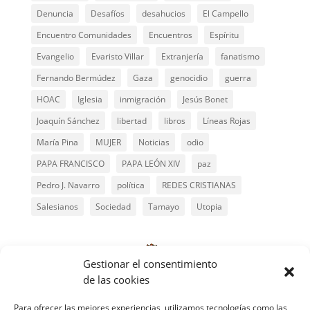
Denuncia
Desafíos
desahucios
El Campello
Encuentro Comunidades
Encuentros
Espíritu
Evangelio
Evaristo Villar
Extranjería
fanatismo
Fernando Bermúdez
Gaza
genocidio
guerra
HOAC
Iglesia
inmigración
Jesús Bonet
Joaquín Sánchez
libertad
libros
Líneas Rojas
María Pina
MUJER
Noticias
odio
PAPA FRANCISCO
PAPA LEÓN XIV
paz
Pedro J. Navarro
política
REDES CRISTIANAS
Salesianos
Sociedad
Tamayo
Utopia
Gestionar el consentimiento
de las cookies
Para ofrecer las mejores experiencias, utilizamos tecnologías como las