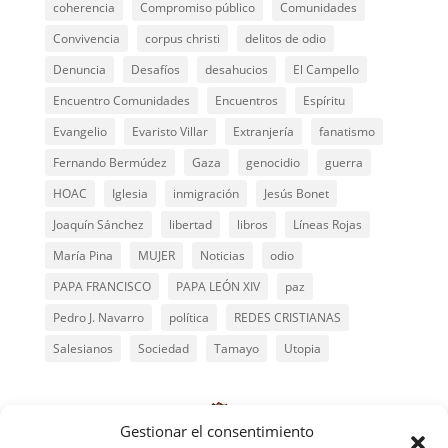
coherencia
Compromiso público
Comunidades
Convivencia
corpus christi
delitos de odio
Denuncia
Desafíos
desahucios
El Campello
Encuentro Comunidades
Encuentros
Espíritu
Evangelio
Evaristo Villar
Extranjería
fanatismo
Fernando Bermúdez
Gaza
genocidio
guerra
HOAC
Iglesia
inmigración
Jesús Bonet
Joaquín Sánchez
libertad
libros
Líneas Rojas
María Pina
MUJER
Noticias
odio
PAPA FRANCISCO
PAPA LEÓN XIV
paz
Pedro J. Navarro
política
REDES CRISTIANAS
Salesianos
Sociedad
Tamayo
Utopia
Gestionar el consentimiento