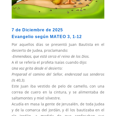
7 de Diciembre de 2025
Evangelio según MATEO 3, 1-12
Por aquellos días se presentó Juan Bautista en el
desierto de Judea, proclamando:
-Enmendaos, que está cerca el reino de los Dios.
A él se refería el profeta Isaías cuando dijo:
Una voz grita desde el desierto:
Preparad el camino del Señor, enderezad sus senderos
(Is 40,3).
Este Juan iba vestido de pelo de camello, con una
correa de cuero en la cintura, y se alimentaba de
saltamontes y miel silvestre.
Acudía en masa la gente de Jerusalén, de toda Judea
y de la comarca del Jordán, y él los bautizaba en el
río Jordán, a medida de que confesaban sus