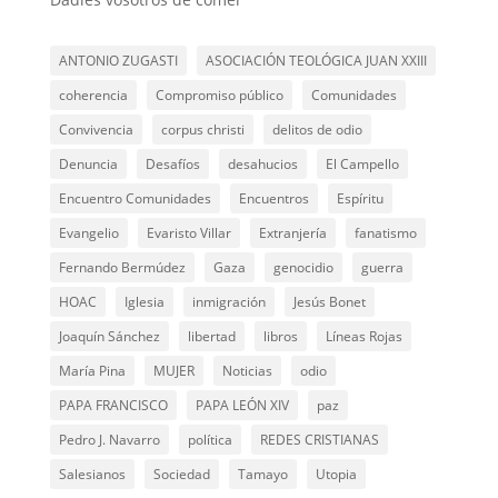
ANTONIO ZUGASTI
ASOCIACIÓN TEOLÓGICA JUAN XXIII
coherencia
Compromiso público
Comunidades
Convivencia
corpus christi
delitos de odio
Denuncia
Desafíos
desahucios
El Campello
Encuentro Comunidades
Encuentros
Espíritu
Evangelio
Evaristo Villar
Extranjería
fanatismo
Fernando Bermúdez
Gaza
genocidio
guerra
HOAC
Iglesia
inmigración
Jesús Bonet
Joaquín Sánchez
libertad
libros
Líneas Rojas
María Pina
MUJER
Noticias
odio
PAPA FRANCISCO
PAPA LEÓN XIV
paz
Pedro J. Navarro
política
REDES CRISTIANAS
Salesianos
Sociedad
Tamayo
Utopia