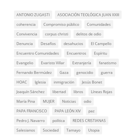
ANTONIO ZUGASTI
ASOCIACIÓN TEOLÓGICA JUAN XXIII
coherencia
Compromiso público
Comunidades
Convivencia
corpus christi
delitos de odio
Denuncia
Desafíos
desahucios
El Campello
Encuentro Comunidades
Encuentros
Espíritu
Evangelio
Evaristo Villar
Extranjería
fanatismo
Fernando Bermúdez
Gaza
genocidio
guerra
HOAC
Iglesia
inmigración
Jesús Bonet
Joaquín Sánchez
libertad
libros
Líneas Rojas
María Pina
MUJER
Noticias
odio
PAPA FRANCISCO
PAPA LEÓN XIV
paz
Pedro J. Navarro
política
REDES CRISTIANAS
Salesianos
Sociedad
Tamayo
Utopia