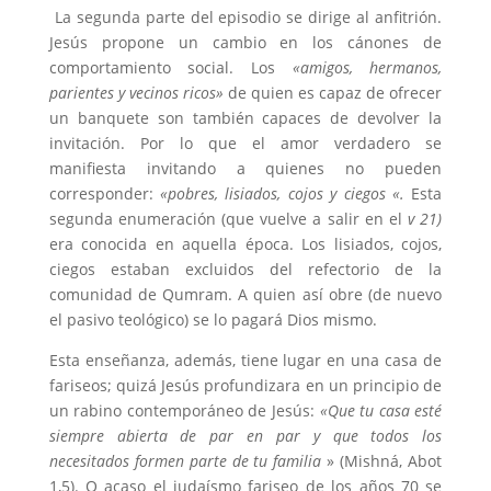
La segunda parte del episodio se dirige al anfitrión.
Jesús propone un cambio en los cánones de
comportamiento social. Los
«amigos, hermanos,
parientes y vecinos ricos»
de quien es capaz de ofrecer
un banquete son también capaces de devolver la
invitación. Por lo que el amor verdadero se
manifiesta invitando a quienes no pueden
corresponder:
«pobres, lisiados, cojos y ciegos «.
Esta
segunda enumeración (que vuelve a salir en el
v 21)
era conocida en aquella época. Los lisiados, cojos,
ciegos estaban excluidos del refectorio de la
comunidad de Qumram. A quien así obre (de nuevo
el pasivo teológico) se lo pagará Dios mismo.
Esta enseñanza, además, tiene lugar en una casa de
fariseos; quizá Jesús profundizara en un principio de
un rabino contemporáneo de Jesús:
«Que tu casa esté
siempre abierta de par en par y que todos los
necesitados formen parte de tu familia
» (Mishná, Abot
1,5). O acaso el judaísmo fariseo de los años 70 se