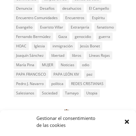
Denuncia
Desafíos
desahucios
El Campello
Encuentro Comunidades
Encuentros
Espíritu
Evangelio
Evaristo Villar
Extranjería
fanatismo
Fernando Bermúdez
Gaza
genocidio
guerra
HOAC
Iglesia
inmigración
Jesús Bonet
Joaquín Sánchez
libertad
libros
Líneas Rojas
María Pina
MUJER
Noticias
odio
PAPA FRANCISCO
PAPA LEÓN XIV
paz
Pedro J. Navarro
política
REDES CRISTIANAS
Salesianos
Sociedad
Tamayo
Utopia
Gestionar el consentimiento
de las cookies